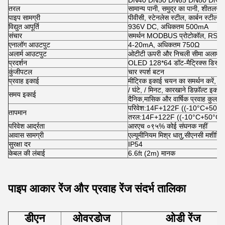
DN40 DN50 DN65 DN80 DN1
तरल
सामान्य पानी, समुद्र का पानी, शीतलन/गर
पाइप सामग्री
पीवीसी, स्टेनलेस स्टील, कार्बन स्टील, ता
विद्युत आपूर्ति
936V DC, अधिकतम 500mA
संचार
समर्थन MODBUS प्रोटोकॉल, RS4
एनालॉग आउटपुट
4-20mA, अधिकतम 750Ω
अलार्म आउटपुट
ओटीटी ऊपरी और निचली सीमा अलार्म सम
प्रदर्शन
OLED 128*64 डॉट-मैट्रिक्स डिस्प्ले 
कुंजीपटल
चार स्पर्श बटन
प्रवाह इकाई
मीट्रिक इकाई चयन का समर्थन करें, घ
/ घंटे, / मिनट, कारखाने डिफ़ॉल्ट इकाई
समय इकाई
दैनिक,मासिक और वार्षिक प्रवाह कुल
परिवेश:14F+122F ((-10°C+50°C
तापमान
तरल:14F+122F ((-10°C+50°C)
परिवेश आर्द्रता
आरएच ०९५% कोई संघनक नहीं
आवास सामग्री
एल्यूमीनियम मिश्र धातु,सीएनसी मशीनिंग
सुरक्षा दर
IP54
केबल की लंबाई
6.6ft (2m) मानक
पाइप आकार रेंज और प्रवाह रेंज संदर्भ तालिका
डीएन
ओवरडोज
ओडी रेंज