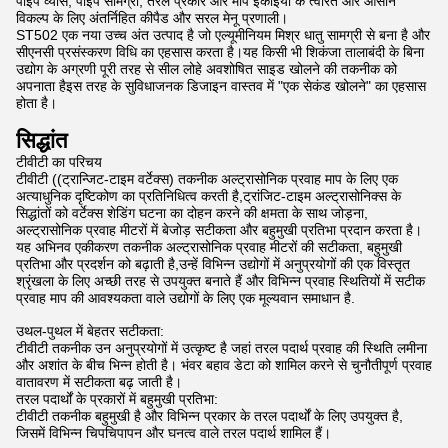
पाइप व्यास, पाइप सामग्री, तरल प्रकार और माप इकाइयों के त्वरित और आसान
विकल्प के लिए अंतर्निहित कीपैड और सरल मेनू प्रणाली।
ST502 एक नया उच्च अंत उत्पाद है जो एल्यूमीनियम मिश्र धातु सामग्री से बना है और
सीएनसी प्रसंस्करण विधि का एहसास करता है।यह किसी भी शिकंजा तालाबंदी के बिना
उद्योग के अग्रणी पूरी तरह से सील लोहे अवशोषित साइड खोलने की तकनीक को
अपनाता हैइस तरह के सुविधाजनक डिजाइन वास्तव में "एक सेकंड खोलने" का एहसास
होता है।
सिद्धांत
टीवीटी का परिचय
टीवीटी ((ट्रान्जिट-टाइम वर्टेक्स) तकनीक अल्ट्रासोनिक प्रवाह माप के लिए एक
अत्याधुनिक दृष्टिकोण का प्रतिनिधित्व करती है,ट्रांजिट-टाइम अल्ट्रासोनिक्स के
सिद्धांतों को वर्टेक्स शेडिंग घटना का दोहन करने की क्षमता के साथ जोड़ना,
अल्ट्रासोनिक प्रवाह मीटरों में बेजोड़ सटीकता और बहुमुखी प्रतिभा प्रदान करता है।
यह अभिनव एकीकरण तकनीक अल्ट्रासोनिक प्रवाह मीटरों की सटीकता, बहुमुखी
प्रतिभा और प्रदर्शन को बढ़ाती है,उन्हें विभिन्न उद्योगों में अनुप्रयोगों की एक विस्तृत
श्रृंखला के लिए अच्छी तरह से उपयुक्त बनाते हैं और विभिन्न प्रवाह स्थितियों में सटीक
प्रवाह माप की आवश्यकता वाले उद्योगों के लिए एक मूल्यवान समाधान है.
उथल-पुथल में बेहतर सटीकता:
टीवीटी तकनीक उन अनुप्रयोगों में उत्कृष्ट है जहां तरल पदार्थ प्रवाह की स्थिति लमीना
और अशांत के बीच भिन्न होती है। भंवर बहाव डेटा को शामिल करने से चुनौतीपूर्ण प्रवाह
वातावरण में सटीकता बढ़ जाती है।
तरल पदार्थों के प्रकारों में बहुमुखी प्रतिभा:
टीवीटी तकनीक बहुमुखी है और विभिन्न प्रकार के तरल पदार्थों के लिए उपयुक्त है,
जिसमें विभिन्न चिपचिपापन और घनत्व वाले तरल पदार्थ शामिल हैं।