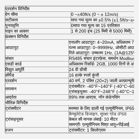
प्रदर्शन विनिर्देश
वेग सीमा
0 ~
±
40ft/s (0 ~ ± 12m/s)
सटीकता
मापा गया मूल्य का ±0.5% (±1.5ft/s~±40f
पुनरावृत्ति
0मापा गया मूल्य का 15 प्रतिशत
पाइप का आकार
1 से 200 इंच (25 मिमी से 5000 मिमी)
फ़ंक्शन विनिर्देश
एनालॉग आउटपुटः 4~20mA, अधिकतम 75
आउटपुट
पल्स आउटपुटः 0~9999Hz, ओसीटी आउटपुट,
रिले आउटपुटः उच्चतम 1Hz, (1A@125
संचार
RS485 संचार इंटरफ़ेस, समर्थन Modbus प्
एसडी कार्ड
अधिकतम रिकॉर्डः 2GB, 1000 दिनों से अधिक क
विद्युत आपूर्ति
24 वी डीसी
कीपैड
16 हल्के स्पर्श कुंजी
प्रदर्शन
40 वर्ण, 2 पंक्ति (20×2) जाली अल्फ़ान्यूमेर
ट्रांसमीटरः -40°F~140°F (-40°C~60°C
तापमान
ट्रांसड्यूसरः -40°F~248°F (-40°C~12
आर्द्रता
99% तक आरएच, नॉन कंडेनसिंग
भौतिक विनिर्देश
ट्रांसमीटर
मरम्मत के लिए डाली गई एल्यूमीनियम, IP65, 
कैप्सुलेटेड डिजाइन, सुरक्षा ग्रेड IP68
ट्रांसड्यूसर
केबल की मानक लंबाईः 10 मीटर
सामग्रीः एल्यूमीनियम मिश्र धातु+पीईआई
वजन
ट्रांसमीटर: 1 किलोग्राम