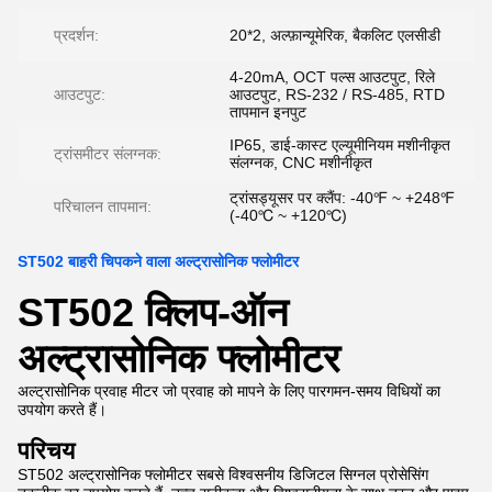
प्रदर्शन:
20*2, अल्फ़ान्यूमेरिक, बैकलिट एलसीडी
4-20mA, OCT पल्स आउटपुट, रिले
आउटपुट:
आउटपुट, RS-232 / RS-485, RTD
तापमान इनपुट
IP65, डाई-कास्ट एल्यूमीनियम मशीनीकृत
ट्रांसमीटर संलग्नक:
संलग्नक, CNC मशीनीकृत
ट्रांसड्यूसर पर क्लैंप: -40℉ ~ +248℉
परिचालन तापमान:
(-40℃ ~ +120℃)
ST502 बाहरी चिपकने वाला अल्ट्रासोनिक फ्लोमीटर
ST502 क्लिप-ऑन
अल्ट्रासोनिक फ्लोमीटर
अल्ट्रासोनिक प्रवाह मीटर जो प्रवाह को मापने के लिए पारगमन-समय विधियों का
उपयोग करते हैं।
परिचय
ST502 अल्ट्रासोनिक फ्लोमीटर सबसे विश्वसनीय डिजिटल सिग्नल प्रोसेसिंग