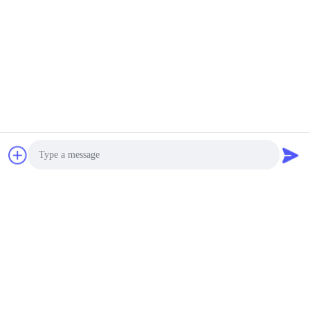
वीडियो
पीवीसी अल्ट्रासोनिक फ्लोमीटर
TM601 औद्योगिक जल उपचार
पर IP68 हाइड्रोलॉजिकल
के लिए अल्ट्रासोनिक प्रवाहमीटर
डिटेक्शन क्लैंप
सबसे अच्छी कीमत पाएं
सबसे अच्छी कीमत पाएं
Flo-Instruments Co., Ltd
Photo
sales@flo-instruments.com
Video Call
86-0755-28285391
Audio Call
15वीं मंजिल, बिल्डिंग एफ, बंटियन इंटरनेशनल सेंटर, नंबर 5 हुआंचेंग साउथ