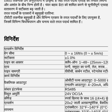
टीवीटी तकनीक उन अनुप्रयोगों में उत्कृष्ट है जहां तरल पदार्थ प्रवाह की स्थिति लमीना
और अशांत के बीच भिन्न होती है। भंवर बहाव डेटा को शामिल करने से चुनौतीपूर्ण प्रवाह
वातावरण में सटीकता बढ़ जाती है।
तरल पदार्थों के प्रकारों में बहुमुखी प्रतिभा:
टीवीटी तकनीक बहुमुखी है और विभिन्न प्रकार के तरल पदार्थों के लिए उपयुक्त है,
जिसमें विभिन्न चिपचिपापन और घनत्व वाले तरल पदार्थ शामिल हैं।
विनिर्देश
प्रदर्शन विनिर्देश
वेग सीमा
0 ~ ± 16ft/s (0 ~ ± 5m/s)
सटीकता
±1.0%
पाइप का आकार
क्लैंप-ऑनः 1~48~ (25mm~120
द्रव
पानी, समुद्र का पानी, तेल, शराब...
पाइप सामग्री
पीवीसी, कार्बन स्टील, स्टेनलेस स्टील..
कार्य विनिर्देश
ओसीटी पल्स आउटपुटः 0~5000 हर्ट्
वैकल्पिक आउटपुट
एनालॉग आउटपुटः 4~20mA, अधिक
संचार इंटरफेस
RS485
विद्युत आपूर्ति
24V DC/1A
कीपैड
स्पर्श क्रिया के साथ 16 ((4×4) कुंजी
प्रदर्शन
20x2 जाली अल्फ़ान्यूमेरिक, बैकलिट
ट्रांसमीटरः 32°F~140°F (0°C~
तापमान
ट्रांसड्यूसरः 32°F~140°F (0°C