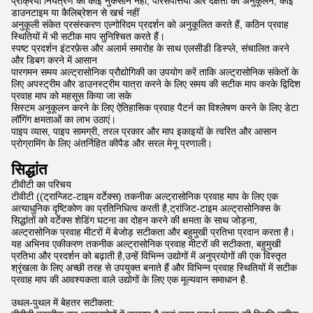
प्रक्रिया नियंत्रण का कोई नुकसान नहीं, परिसंपत्तियों और दक्षता का अनुकूलन, कोई
डाउनटाइम या कैलिब्रेशन से खर्च नहीं
अनुकूली संकेत प्रसंस्करण एल्गोरिदम प्रदर्शन को अनुकूलित करते हैं, कठिन प्रवाह
स्थितियों में भी सटीक माप सुनिश्चित करते हैं।
स्पष्ट प्रदर्शन इंटरफ़ेस और अलार्म समारोह के साथ एलसीडी डिस्प्ले, संचालित करने
और डिबग करने में आसान
पारगमन समय अल्ट्रासोनिक प्रौद्योगिकी का उपयोग करें ताकि अल्ट्रासोनिक संकेतों के
लिए अपस्ट्रीम और डाउनस्ट्रीम यात्रा करने के लिए समय की सटीक माप करके द्विदिश
प्रवाह माप को महसूस किया जा सके
सिस्टम अनुकूलन करने के लिए ऐतिहासिक प्रवाह पैटर्न का विश्लेषण करने के लिए डेटा
लॉगिंग क्षमताओं का लाभ उठाएं।
पाइप व्यास, पाइप सामग्री, तरल प्रकार और माप इकाइयों के त्वरित और आसान
प्रोग्रामिंग के लिए अंतर्निहित कीपैड और सरल मेनू प्रणाली।
सिद्धांत
टीवीटी का परिचय
टीवीटी ((ट्रान्जिट-टाइम वर्टेक्स) तकनीक अल्ट्रासोनिक प्रवाह माप के लिए एक
अत्याधुनिक दृष्टिकोण का प्रतिनिधित्व करती है,ट्रांजिट-टाइम अल्ट्रासोनिक्स के
सिद्धांतों को वर्टेक्स शेडिंग घटना का दोहन करने की क्षमता के साथ जोड़ना,
अल्ट्रासोनिक प्रवाह मीटरों में बेजोड़ सटीकता और बहुमुखी प्रतिभा प्रदान करता है।
यह अभिनव एकीकरण तकनीक अल्ट्रासोनिक प्रवाह मीटरों की सटीकता, बहुमुखी
प्रतिभा और प्रदर्शन को बढ़ाती है,उन्हें विभिन्न उद्योगों में अनुप्रयोगों की एक विस्तृत
श्रृंखला के लिए अच्छी तरह से उपयुक्त बनाते हैं और विभिन्न प्रवाह स्थितियों में सटीक
प्रवाह माप की आवश्यकता वाले उद्योगों के लिए एक मूल्यवान समाधान है.
उथल-पुथल में बेहतर सटीकता: