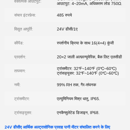
वैकल्पिक आउटपुट:
आउटपुट: 4~20mA, अधिकतम लोड 750Ω.
संचार इंटरफ़ेस:
485 रुपये
विद्युत आपूर्ति:
24V डीसी/1ए
कीपैड:
स्पर्शनीय क्रिया के साथ 16(4×4) कुंजी
प्रदर्शन:
20×2 जाली अल्फ़ान्यूमेरिक, बैक लिट एलसीडी
ट्रांसमीटर: 32℉~140℉ (0℃~60℃)
तापमान:
ट्रांसड्यूसर: 32℉~140℉ (0℃~60℃)
नमी:
99% RH तक, गैर-संघनक
ट्रांसमीटर:
एल्युमिनियम मिश्र धातु, IP65.
ट्रांसड्यूसर:
एनकैप्सुलेटेड डिजाइन, IP68.
24V डीसीए आर्थिक अल्ट्रासोनिक प्रवाह पानी मीटर संचालित करने के लिए