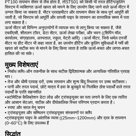
PT100 तापमान सेंसर से लैस होता है, तोST501 को किसी भी तरल हीटिंग/कूलिंग
सिस्टम में व्यक्तिगत ऊर्जा खपत को मापने के लिए उपयोग किए जाने वाले ऊर्जा मीटर में
उन्नत किया जा सकता है. मीटर प्रवाहमीटर और तापमान सेंसर के साथ पूर्ण आपूर्ति की
जाती है, जो सिस्टम को आपूर्ति और वापसी पाइप के तापमान का वास्तविक समय में पता
लगा सकता है।
ऊर्जा मीटर को विभिन्न अनुप्रयोगों में व्यापक रूप से लागू किया जा सकता है, जैसे
एचवीएसी, शीतलन टॉवर, डेटा सेंटर, ऊर्जा लेखा परीक्षा, और भवन ((शिपिंग मॉल,
कार्यालय, संग्रहालय, अस्पताल, स्कूल, मेट्रो आदि) ।ऊर्जा मीटर, जिसे थर्मल एनर्जी
मीटर या हीट मीटर भी कहा जाता है, का उपयोग हीटिंग और कूलिंग सुविधाओं में गर्मी की
खपत को सटीक रूप से मापने के लिए किया जाता है ताकि ऊर्जा-बचत और लागत-बचत
हासिल की जा सके।
मुख्य विशेषताएं
• निर्बाध क्लैंप-ऑन तकनीक के साथ सटीक द्विदिशात्मक और अत्यधिक गतिशील प्रवाह
माप।
• तेज और धीमी प्रवाह दरों, उच्च तापमान और शून्य बिंदु स्थिरता पर उच्च सटीकता।
• पानी और तरल पदार्थ, छोटे मात्रा में हवा के बुलबुले या निलंबित ठोस पदार्थों वाले तरल
पदार्थों के प्रति सहनशील
•अटोमेटिक कैलिब्रेशन डेटा लोड और ट्रांसड्यूसर का पता लगाने के लिए एक त्वरित
और आसान सेटअप, सटीक और दीर्घकालिक स्थिर परिणाम प्रदान करता है।
• स्पष्ट और सरल मेनू चयन
• ट्रांसड्यूसर और सम्मिलन ट्रांसड्यूसर संस्करणों पर क्लैंप
•ट्रांसड्यूसर पाइप के आंतरिक व्यास ((25mm~1200mm) और द्रव के तापमान
(0~60°C) के लिए उपलब्ध हैं
सिद्धांत