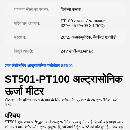
तापमान सेंसर का प्रकार:
शिकंजा कसना
PT100 तापमान सेंसर तापमान:
परिचालन तापमान:
32℉~257℉(0℃~125℃)
प्रदर्शन:
20*2, अल्फ़ान्यूमेरिक, बैकलिट एलसीडी
विद्युत आपूर्ति:
24V डीसी@1Amax
एयर कंडीशनिंग अल्ट्रासोनिक फ्लोमीटर ST501
ST501-PT100 अल्ट्रासोनिक
ऊर्जा मीटर
शीतलन और हीटिंग खपत के माप के लिए क्लैंप-ऑन प्रकार के अल्ट्रासोनिक ऊर्जा
मीटर
परिचय
ST501 एक उच्च परिशुद्धता वाले अल्ट्रासोनिक प्रवाह मीटर है जिसमें बड़े पाइप व्यास
को मापने वाले क्लैंप-ऑन ट्रांसड्यूसर हैं, जो अंतर्निहित आरटीडी मॉड्यूल है। जब यह