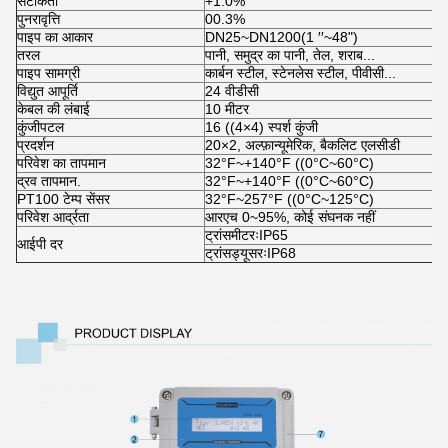
सटीकता
+1.0%
पुनरावृत्ति
00.3%
पाइप का आकार
DN25~DN1200(1 ′′~48")
तरल
पानी, समुद्र का पानी, तेल, शराब...
पाइप सामग्री
कार्बन स्टील, स्टेनलेस स्टील, पीवीसी...
विद्युत आपूर्ति
24 वीडीसी
केबल की लंबाई
10 मीटर
कुंजीपटल
16 ((4×4) स्पर्श कुंजी
प्रदर्शन
20×2, अल्फ़ान्यूमेरिक, बैकलिट एलसीडी
परिवेश का तापमान
32°F~+140°F ((0°C~60°C)
द्रव तापमान.
32°F~+140°F ((0°C~60°C)
PT100 टेम्प सेंसर
32°F~257°F ((0°C~125°C)
परिवेश आर्द्रता
आरएच 0~95%, कोई संघनक नहीं
ट्रांसमीटरःIP65
आईपी दर
ट्रांसड्यूसरःIP68