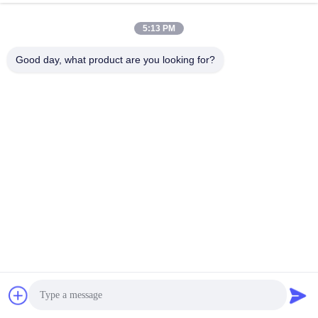
86-0755-28285391
5:13 PM
15वीं मंजिल, बिल्डिंग एफ, बंटियन इंटरनेशनल सेंटर, नंबर 5 हुआंचेंग साउथ
रोड, बंटियन स्ट्रीट, लॉन्गगंग जिला, शेन्ज़ेन, 518129, चीन
Good day, what product are you looking for?
चीन अच्छी गुणवत्ता क्लैंप-ऑन अल्ट्रासोनिक फ्लोमीटर आपूर्तिकर्ता. कॉपीराइट ©
2022-2026 flo-instruments.com सभी अधिकार सुरक्षित हैं।