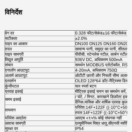
विनिर्देश
वेग दर
0.328 फीट/सेकंड±16 फीट/सेकंड ((0
सटीकता
±2.0%
पाइप का आकार
DN100 DN125 DN160 DN200
तरल
सामान्य पानी, समुद्र का पानी, शीतलन/गर
पाइप सामग्री
पीवीसी, स्टेनलेस स्टील, कार्बन स्टील, ता
विद्युत आपूर्ति
936V DC, अधिकतम 500mA
संचार
समर्थन MODBUS प्रोटोकॉल, RS4
एनालॉग आउटपुट
4-20mA, अधिकतम 750Ω
अलार्म आउटपुट
ओटीटी ऊपरी और निचली सीमा अलार्म सम
प्रदर्शन
OLED 128*64 डॉट-मैट्रिक्स डिस्प्ले 
कुंजीपटल
चार स्पर्श बटन
प्रवाह इकाई
मीट्रिक इकाई चयन का समर्थन करें, घ
/ घंटे, / मिनट, कारखाने डिफ़ॉल्ट इकाई
समय इकाई
दैनिक,मासिक और वार्षिक प्रवाह कुल
परिवेश:14F+122F ((-10°C+50°C
तापमान
तरल:14F+122F ((-10°C+50°C)
परिवेश आर्द्रता
आरएच ०९५% कोई संघनक नहीं
आवास सामग्री
एल्यूमीनियम मिश्र धातु,सीएनसी मशीनिंग
सुरक्षा दर
IP54