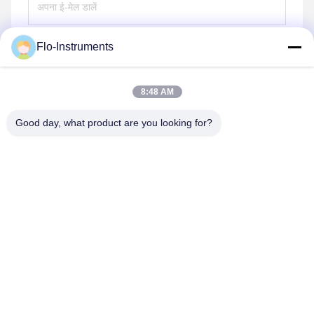
Flo-Instruments
भेजना
8:48 AM
Good day, what product are you looking for?
Flo-Instruments Co., Ltd
sales@flo-instruments.com
86-0755-28285391
15वीं मंजिल, बिल्डिंग एफ, बंटियन इंटरनेशनल सेंटर, नंबर 5 हुआंचेंग साउथ
रोड, बंटियन स्ट्रीट, लॉन्गगंग जिला, शेन्ज़ेन, 518129, चीन