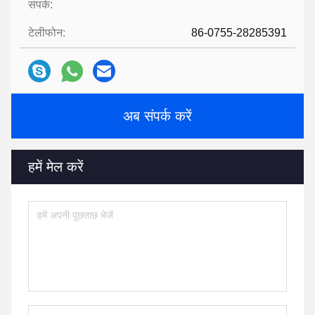
संपर्क:
टेलीफोन:
86-0755-28285391
अब संपर्क करें
हमें मेल करें